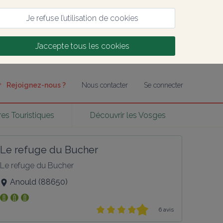
Je refuse l’utilisation de cookies
J’accepte tous les cookies
Rejoignez-nous ?
Nous contacter
Se connecter
res Touristiques
Découvrir les Vosges
Le refuge du Bucher
Le refuge du Bucher
Anould
(
88650
)
6 avis