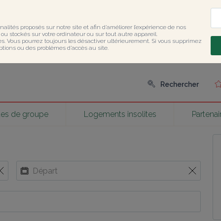
nalités proposés sur notre site et afin d’améliorer l’expérience de nos 
u stockés sur votre ordinateur ou sur tout autre appareil.

ies. Vous pourrez toujours les désactiver ultérieurement. Si vous supprimez 
ptions ou des problèmes d’accès au site.
Rechercher
tes de groupe
Logements insolites
Partenai