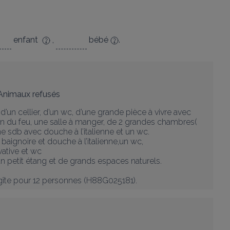
enfant
,
bébé
.
Animaux refusés
’un cellier, d’un wc, d’une grande pièce à vivre avec 
in du feu, une salle à manger, de 2 grandes chambres( 
ne sdb avec douche à l’italienne et un wc.

baignoire et douche à l’italienne,un wc,

ative et wc

n petit étang et de grands espaces naturels.

îte pour 12 personnes (H88G025181).