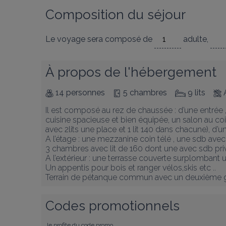
Composition du séjour
Le voyage sera composé de
adulte
,
À propos de l'hébergement
14 personnes
5 chambres
9 lits
Il est composé au rez de chaussée : d’une entrée ,d
cuisine spacieuse et bien équipée, un salon au co
avec 2lits une place et 1 lit 140 dans chacune), d’u
A l’étage : une mezzanine coin télé , une sdb avec 
3 chambres avec lit de 160 dont une avec sdb priv
A l’extérieur : une terrasse couverte surplombant u
Un appentis pour bois et ranger vélos,skis etc ..

Terrain de pétanque commun avec un deuxième g
Codes promotionnels
Je profite du code promo