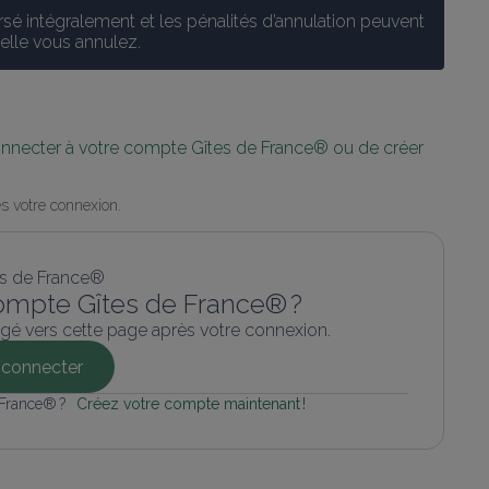
é intégralement et les pénalités d’annulation peuvent 
uelle vous annulez.
connecter à votre compte Gîtes de France® ou de créer 
s votre connexion.
ompte Gîtes de France® ?
gé vers cette page après votre connexion.
connecter
 France® ? 
Créez votre compte maintenant !