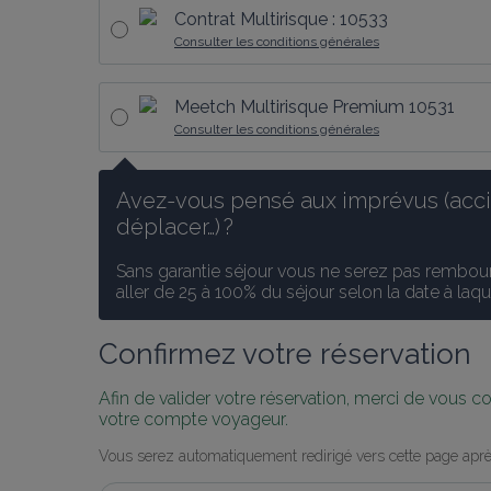
Contrat Multirisque : 10533
Consulter les conditions générales
Meetch Multirisque Premium 10531
Consulter les conditions générales
Avez-vous pensé aux imprévus (accid
déplacer…) ?
Sans garantie séjour vous ne serez pas rembours
aller de 25 à 100% du séjour selon la date à laq
Confirmez votre réservation
Afin de valider votre réservation, merci de vous 
votre compte voyageur.
Vous serez automatiquement redirigé vers cette page aprè