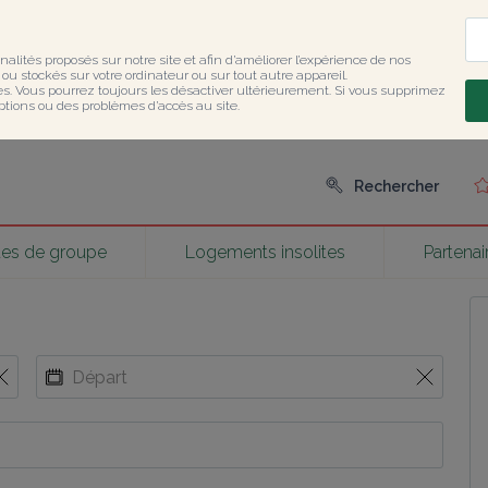
nalités proposés sur notre site et afin d’améliorer l’expérience de nos 
u stockés sur votre ordinateur ou sur tout autre appareil.

ies. Vous pourrez toujours les désactiver ultérieurement. Si vous supprimez 
ptions ou des problèmes d’accès au site.
Rechercher
tes de groupe
Logements insolites
Partenai