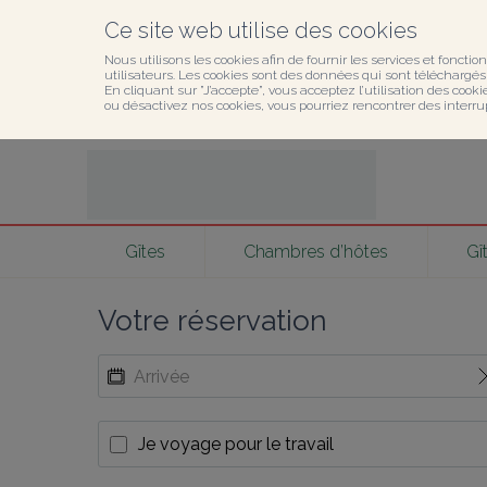
Ce site web utilise des cookies
Nous utilisons les cookies afin de fournir les services et fonction
utilisateurs. Les cookies sont des données qui sont téléchargés o
En cliquant sur ”J’accepte”, vous acceptez l’utilisation des cook
ou désactivez nos cookies, vous pourriez rencontrer des interru
Gîtes
Chambres d’hôtes
Gî
Votre réservation
Je voyage pour le travail