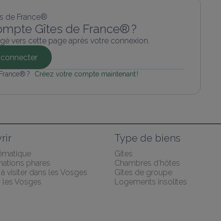
ompte Gîtes de France® ?
gé vers cette page après votre connexion.
connecter
 France® ? 
Créez votre compte maintenant !
rir
Type de biens
hématique
Gîtes
nations phares
Chambres d’hôtes
s à visiter dans les Vosges
Gîtes de groupe
r les Vosges
Logements insolites