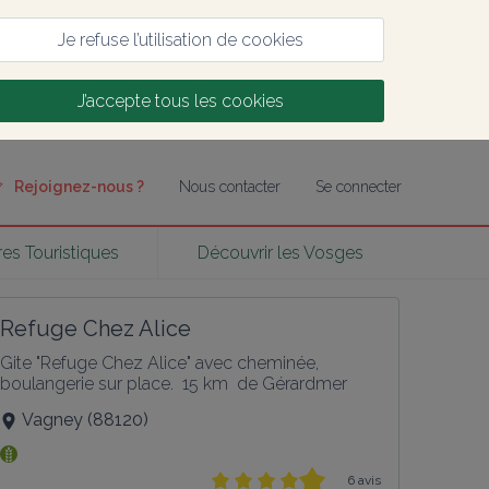
Je refuse l’utilisation de cookies
J’accepte tous les cookies
Rejoignez-nous ?
Nous contacter
Se connecter
res Touristiques
Découvrir les Vosges
Refuge Chez Alice
Gite "Refuge Chez Alice" avec cheminée, 
boulangerie sur place.  15 km  de Gérardmer
Vagney
(
88120
)
6 avis