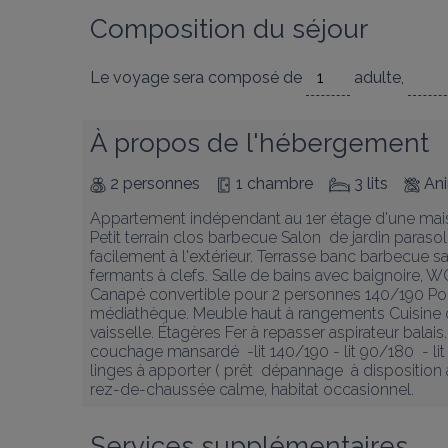
Composition du séjour
Le voyage sera composé de
adulte
,
À propos de l'hébergement
2 personnes
1 chambre
3 lits
An
Appartement indépendant au 1er étage d'une mais
Petit terrain clos barbecue Salon  de jardin parasol 
facilement à l'extérieur. Terrasse banc barbecue sal
fermants à clefs. Salle de bains avec baignoire, 
Canapé convertible pour 2 personnes 140/190 Porte 
médiathèque. Meuble haut à rangements Cuisine ouv
vaisselle. Étagères Fer à repasser aspirateur balai
couchage mansardé  -lit 140/190 - lit 90/180  - lit 
linges à apporter ( prêt  dépannage  à disposition
rez-de-chaussée calme, habitat occasionnel.
Services supplémentaires