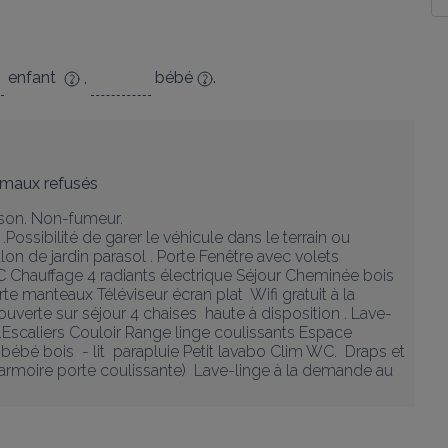
enfant
,
bébé
.
imaux refusés
on. Non-fumeur.  

.Possibilité de garer le véhicule dans le terrain ou 
on de jardin parasol . Porte Fenêtre avec volets  
WC Chauffage 4 radiants électrique Séjour Cheminée bois 
manteaux Téléviseur écran plat  Wifi gratuit à la 
erte sur séjour 4 chaises  haute à disposition . Lave-
s..Escaliers Couloir Range linge coulissants Espace 
bébé bois  - lit  parapluie Petit lavabo Clim WC.  Draps et 
 armoire porte coulissante)  Lave-linge à la demande au 