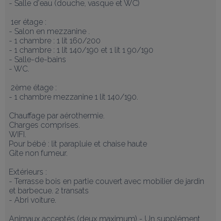
- Salle d'eau (douche, vasque et WC)

 1er étage :  

- Salon en mezzanine .

- 1 chambre : 1 lit 160/200

- 1 chambre : 1 lit 140/190 et 1 lit 1 90/190

- Salle-de-bains

- WC. 

 2ème étage : 

- 1 chambre mezzanine 1 lit 140/190. 

Chauffage par aérothermie. 

Charges comprises. 

WIFI. 

Pour bébé : lit parapluie et chaise haute

Gite non fumeur.

Extérieurs :

- Terrasse bois en partie couvert avec mobilier de jardin 
et barbecue. 2 transats

- Abri voiture.

Animaux acceptés (deux maximum) - Un supplément 