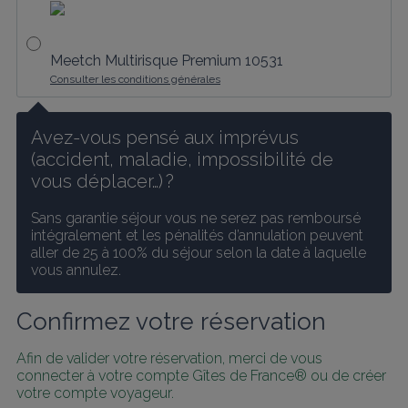
Meetch Multirisque Premium 10531
Consulter les conditions générales
Avez-vous pensé aux imprévus 
(accident, maladie, impossibilité de 
vous déplacer…) ?
Sans garantie séjour vous ne serez pas remboursé 
intégralement et les pénalités d’annulation peuvent 
aller de 25 à 100% du séjour selon la date à laquelle 
vous annulez.
Confirmez votre réservation
Afin de valider votre réservation, merci de vous 
connecter à votre compte Gîtes de France® ou de créer 
votre compte voyageur.